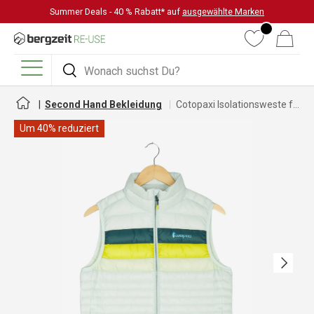
Summer Deals - 40 % Rabatt* auf
ausgewählte Marken
DIREKT ZUM INHALT
Wunschliste
Warenkorb
Suchen
Suchen
Menü
Second Hand Bekleidung
Cotopaxi Isolationsweste für Damen
Um 40% reduziert
Nächste