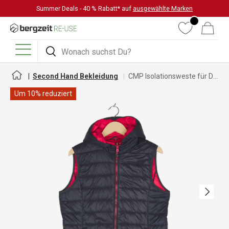
Summer Deals - 40 % Rabatt* auf
ausgewählte Marken
DIREKT ZUM INHALT
Wunschliste
Warenkorb
Suchen
Suchen
Menü
Second Hand Bekleidung
CMP Isolationsweste für Damen
Um 10% reduziert
Nächste