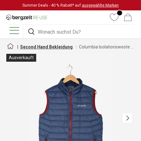
Summer Deals - 40 % Rabatt* auf
ausgewählte Marken
DIREKT ZUM INHALT
Wunschliste
Warenkorb
Suchen
Suchen
Menü
Second Hand Bekleidung
Columbia Isolationsweste für Damen
Ausverkauft
Nächste