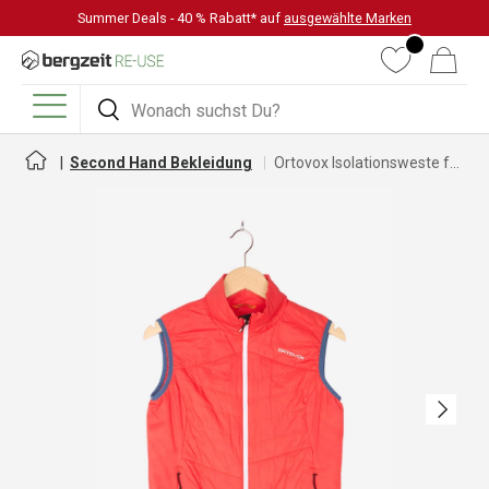
Summer Deals - 40 % Rabatt* auf
ausgewählte Marken
DIREKT ZUM INHALT
Wunschliste
Warenkorb
Suchen
Suchen
Menü
Second Hand Bekleidung
Ortovox Isolationsweste für Damen
Nächste