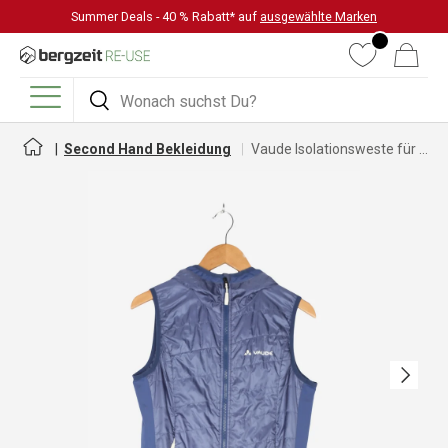
Summer Deals - 40 % Rabatt* auf
ausgewählte Marken
DIREKT ZUM INHALT
Wunschliste
Warenkorb
Suchen
Suchen
Menü
Second Hand Bekleidung
Vaude Isolationsweste für Damen
Nächste