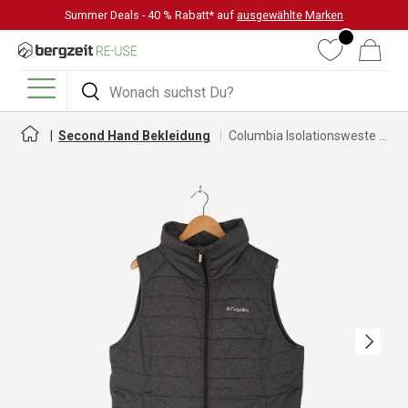
Summer Deals - 40 % Rabatt* auf
ausgewählte Marken
DIREKT ZUM INHALT
Wunschliste
Warenkorb
Suchen
Suchen
Menü
Second Hand Bekleidung
Columbia Isolationsweste für Herren
Nächste