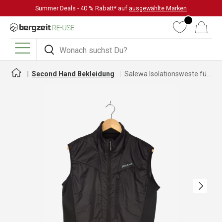
Summer Deals - 40 % Rabatt* auf
ausgewählte Marken
DIREKT ZUM INHALT
Wunschliste
Warenkorb
Suchen
Suchen
Menü
Second Hand Bekleidung
Salewa Isolationsweste für Herren
Nächste