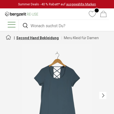
Summer Deals - 40 % Rabatt* auf
ausgewählte Marken
DIREKT ZUM INHALT
Wunschliste
Warenkorb
Suchen
Suchen
Menü
Second Hand Bekleidung
Meru Kleid für Damen
Nächste