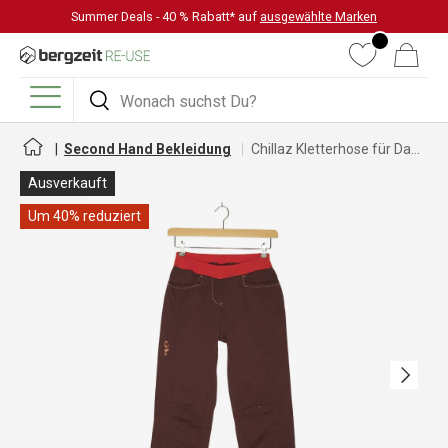
Summer Deals - 40 % Rabatt* auf
ausgewählte Marken
DIREKT ZUM INHALT
Wunschliste
Warenkorb
Suchen
Suchen
Menü
Second Hand Bekleidung
Chillaz Kletterhose für Damen
Ausverkauft
Um 40% reduziert
Nächste