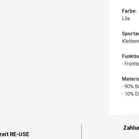
Farbe:
Lila
Sportar
Kletter
Funktio
Frontt
Materia
90% B
10% El
Zahlu
zeit RE-USE