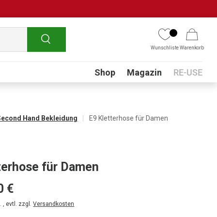
Suchen
Wunschliste
Warenkorb
Submenu
Shop
Magazin
RE-USE
Second Hand Bekleidung
E9 Kletterhose für Damen
terhose für Damen
0 €
 , evtl. zzgl.
Versandkosten