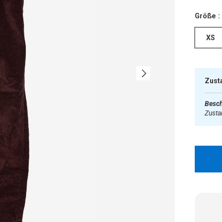
Größe :
XS
Nächste
Zust
Besch
Zust