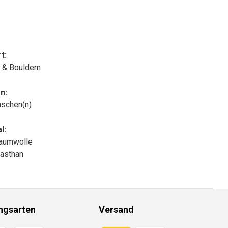
t:
n & Bouldern
n:
aschen(n)
l:
aumwolle
asthan
ngsarten
Versand