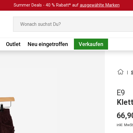
Summer Deals - 40 % Rabatt* auf
ausgewählte Marken
Suchen
Outlet
Neu eingetroffen
Verkaufen
E9
Klet
66,9
inkl. MwSt.