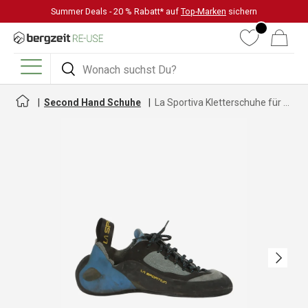
Summer Deals - 20 % Rabatt* auf
Top-Marken
sichern
DIREKT ZUM INHALT
Wunschliste
Warenkorb
Suchen
Suchen
Menü
Second Hand Schuhe
La Sportiva Kletterschuhe für Damen
Nächste