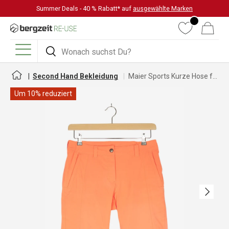
Summer Deals - 40 % Rabatt* auf
ausgewählte Marken
DIREKT ZUM INHALT
Wunschliste
Warenkorb
Suchen
Suchen
Menü
Second Hand Bekleidung
Maier Sports Kurze Hose für Damen
Um 10% reduziert
Nächste