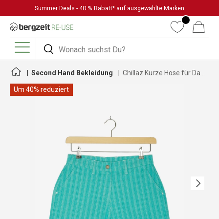
Summer Deals - 40 % Rabatt* auf
ausgewählte Marken
DIREKT ZUM INHALT
Wunschliste
Warenkorb
Suchen
Suchen
Menü
Second Hand Bekleidung
Chillaz Kurze Hose für Damen
Um 40% reduziert
Nächste