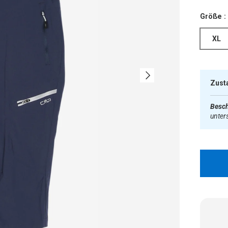
Größe :
XL
Nächste
Zust
Besch
unter