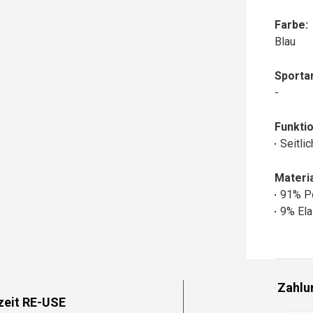
Farbe:
Blau
Sportar
-
Funktio
Seitli
Materia
91% P
9% Ela
Zahlu
zeit RE-USE