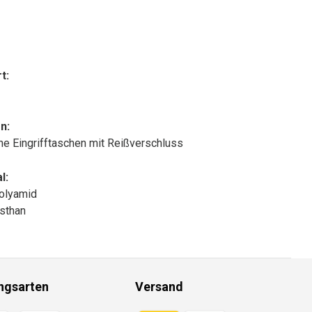
t:
n:
che Eingrifftaschen mit Reißverschluss
l:
olyamid
sthan
ngsarten
Versand