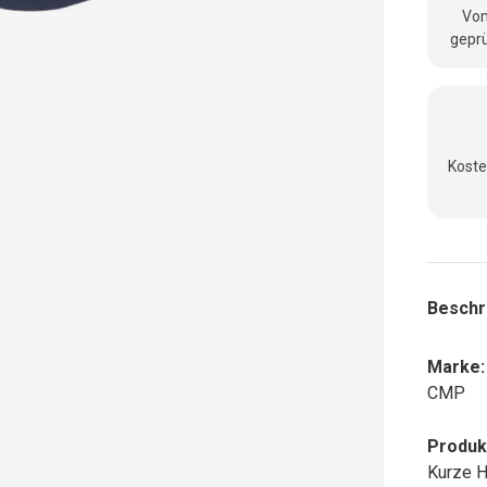
Vom
geprü
Koste
Beschr
Marke:
CMP
Produk
Kurze 