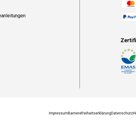
Zahlun
eanleitungen
Zertif
Zahlun
Impressum
Barrierefreiheitserklärung
Datenschutz
H