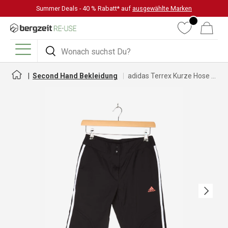
Summer Deals - 40 % Rabatt* auf
ausgewählte Marken
DIREKT ZUM INHALT
Wunschliste
Warenkorb
Suchen
Suchen
Menü
Second Hand Bekleidung
adidas Terrex Kurze Hose für Damen
Nächste