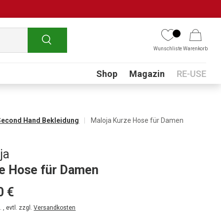
Suchen
Wunschliste
Warenkorb
Submenu
Shop
Magazin
RE-USE
Second Hand Bekleidung
Maloja Kurze Hose für Damen
ja
e Hose für Damen
0 €
 , evtl. zzgl.
Versandkosten