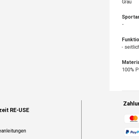
Grau
Sportar
-
Funktio
seitli
Materia
100% P
Zahlu
zeit RE-USE
Zahlun
eanleitungen