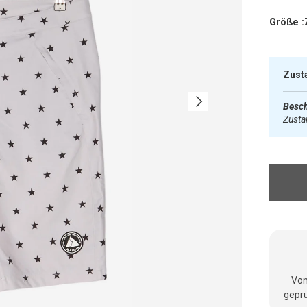
Größe :
Zust
Nächste
Besch
Zust
Vom
geprü