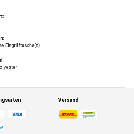
t:
n:
che Eingrifftasche(n)
l:
olyester
ngsarten
Versand
gsmethoden
Zahlungsmethoden