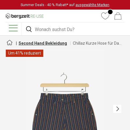
Summer Deals - 40 % Rabatt* auf
ausgewählte Marken
DIREKT ZUM INHALT
Wunschliste
Warenkorb
Suchen
Suchen
Menü
Second Hand Bekleidung
Chillaz Kurze Hose für Damen
Um 41% reduziert
Nächste