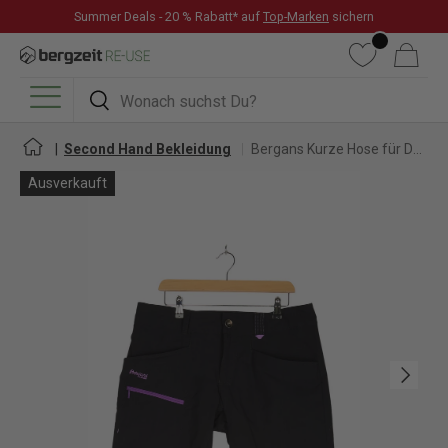
Summer Deals - 20 % Rabatt* auf
Top-Marken
sichern
DIREKT ZUM INHALT
Wunschliste
Warenkorb
Suchen
Suchen
Menü
Second Hand Bekleidung
Bergans Kurze Hose für Damen
Ausverkauft
Nächste