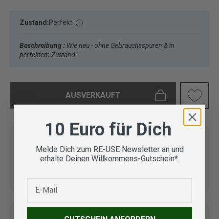
Zustand:
Perfekt
Beschreibung :
Wie neu - ohne Gebrauchsspuren & in
perfektem Zustand
AUSVERKAUFT
10 Euro für Dich
Melde Dich zum RE-USE Newsletter an und
erhalte Deinen Willkommens-Gutschein*.
Vom Outdoor Spezialisten
geprüfte Second Hand
Lieferung in 3-5 Werktagen
Artikel
E-Mail