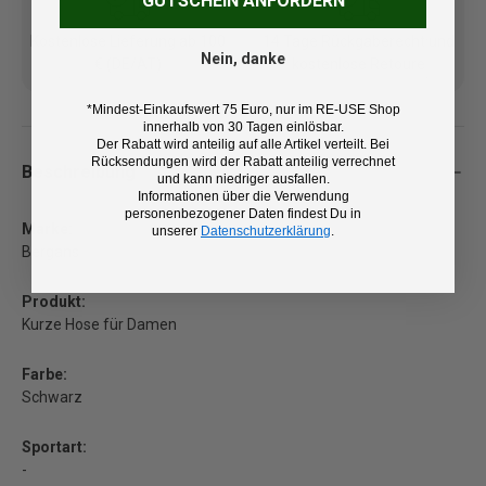
GUTSCHEIN ANFORDERN
Kostenlose Lieferung ab 100
14 Tage Rückgaberecht und
Nein, danke
€ (DE/AT)
kostenlose Retoure
*Mindest-Einkaufswert 75 Euro, nur im RE-USE Shop
innerhalb von 30 Tagen einlösbar.
Der Rabatt wird anteilig auf alle Artikel verteilt. Bei
Rücksendungen wird der Rabatt anteilig verrechnet
Beschreibung
und kann niedriger ausfallen.
Informationen über die Verwendung
personenbezogener Daten findest Du in
Marke:
unserer
Datenschutzerklärung
.
Bergans
Produkt:
Kurze Hose für Damen
Farbe:
Schwarz
Sportart:
-