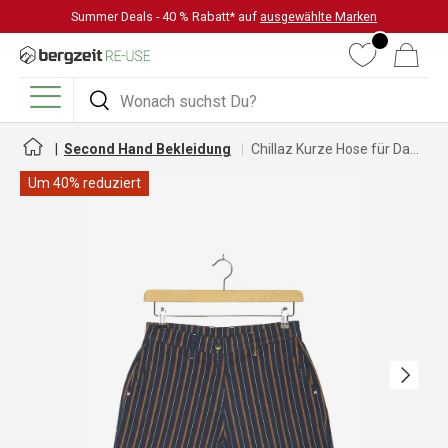
Summer Deals - 40 % Rabatt* auf
ausgewählte Marken
DIREKT ZUM INHALT
Wunschliste
Warenkorb
Suchen
Suchen
Menü
Second Hand Bekleidung
Chillaz Kurze Hose für Damen
Um 40% reduziert
Nächste