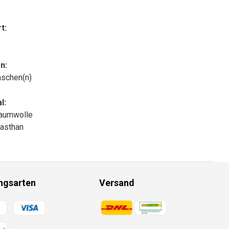
t:
n:
aschen(n)
l:
aumwolle
asthan
ngsarten
Versand
gsmethoden
Zahlungsmethoden