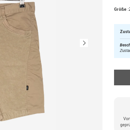
Größe :
Zust
Nächste
Besch
Zust
Vom
geprü