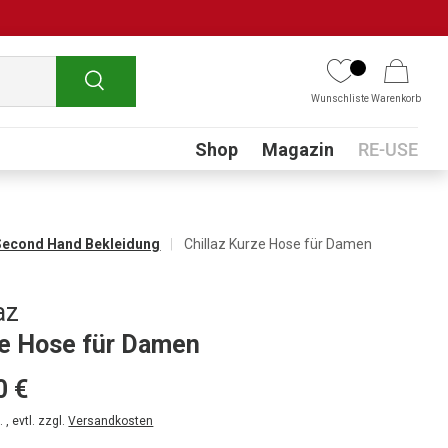
Suchen
Wunschliste
Warenkorb
Submenu
Shop
Magazin
RE-USE
Second Hand Bekleidung
Chillaz Kurze Hose für Damen
az
e Hose für Damen
0 €
 , evtl. zzgl.
Versandkosten