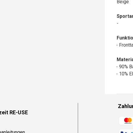
Beige
Sportar
-
Funktio
Frontt
Materia
90% B
10% El
Zahlu
zeit RE-USE
Zahlun
eanleitungen