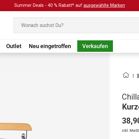
Summer Deals - 40 % Rabatt* auf
ausgewählte Marken
Suchen
Outlet
Neu eingetroffen
Verkaufen
Chill
Kurz
38,9
inkl. MwSt.