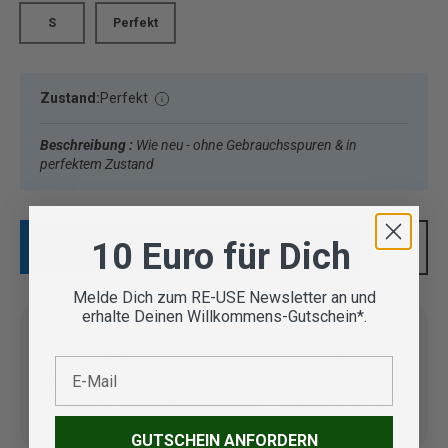
S
Perfekt
Zustand:
Perfekt
Beschreibung :
Wie neu - ohne Gebrauchsspuren & in
perfektem Zustand
10 Euro für Dich
IN DEN WARENKORB
Melde Dich zum RE-USE Newsletter an und
erhalte Deinen Willkommens-Gutschein*.
E-Mail
Vom Outdoor Spezialisten
geprüfte Second Hand
Lieferung in 3-5 Werktagen
Artikel
GUTSCHEIN ANFORDERN