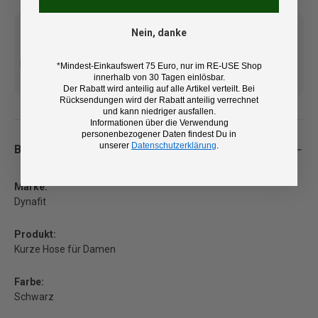
Nein, danke
Kostenlose Lieferung ab 100
14 Tage Rückgaberecht und
*Mindest-Einkaufswert 75 Euro, nur im RE-USE Shop
innerhalb von 30 Tagen einlösbar.
€ (DE/AT)
kostenlose Retoure
Der Rabatt wird anteilig auf alle Artikel verteilt. Bei
Rücksendungen wird der Rabatt anteilig verrechnet
und kann niedriger ausfallen.
Informationen über die Verwendung
personenbezogener Daten findest Du in
unserer
Datenschutzerklärung
.
Beschreibung
Marke:
Dynafit
Produkt:
Kurze Hose für Damen
Farbe:
Schwarz