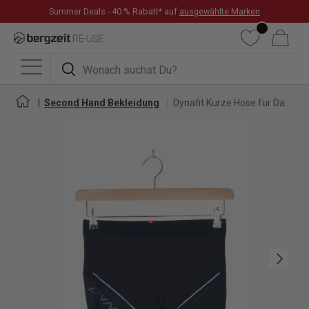
Summer Deals - 40 % Rabatt* auf
ausgewählte Marken
DIREKT ZUM INHALT
Wunschliste
Warenkorb
Suchen
Suchen
Menü
Second Hand Bekleidung
Dynafit Kurze Hose für Damen
Nächste