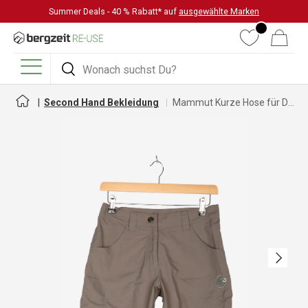
Summer Deals - 40 % Rabatt* auf
ausgewählte Marken
DIREKT ZUM INHALT
Wunschliste
Warenkorb
Suchen
Suchen
Menü
Second Hand Bekleidung
Mammut Kurze Hose für Damen
Nächste