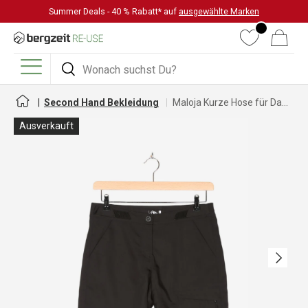
Summer Deals - 40 % Rabatt* auf
ausgewählte Marken
DIREKT ZUM INHALT
Wunschliste
Warenkorb
Suchen
Suchen
Menü
Second Hand Bekleidung
Maloja Kurze Hose für Damen
Ausverkauft
Nächste