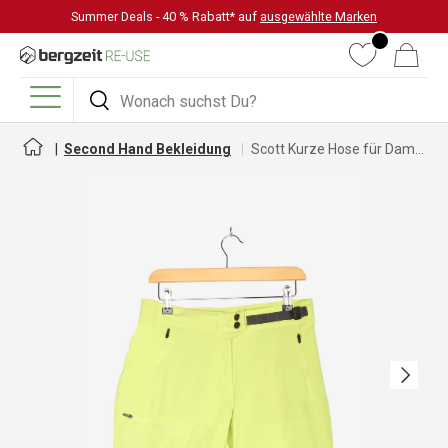
Summer Deals - 40 % Rabatt* auf
ausgewählte Marken
DIREKT ZUM INHALT
Wunschliste
Warenkorb
Suchen
Suchen
Menü
Second Hand Bekleidung
Scott Kurze Hose für Damen
Nächste