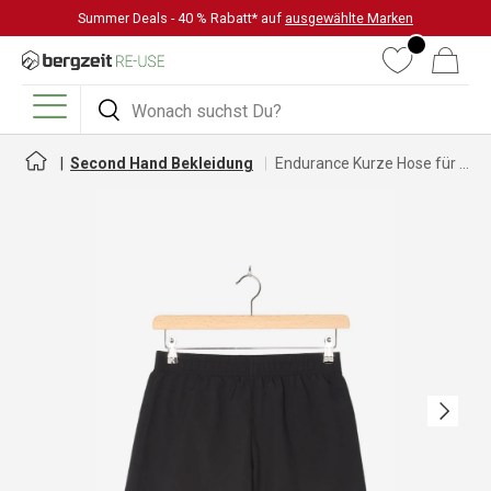
Summer Deals - 40 % Rabatt* auf
ausgewählte Marken
DIREKT ZUM INHALT
Wunschliste
Warenkorb
Suchen
Suchen
Menü
Second Hand Bekleidung
Endurance Kurze Hose für Damen
Nächste