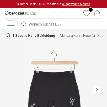
Summer Deals - 40 % Rabatt* auf
ausgewählte Marken
DIREKT ZUM INHALT
Wunschliste
Warenkorb
Suchen
Suchen
Menü
Second Hand Bekleidung
Montura Kurze Hose für Damen
Nächste