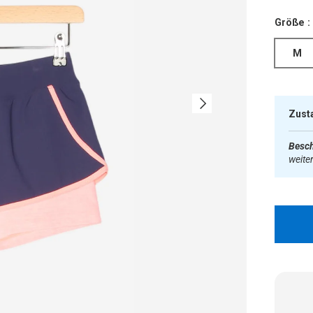
Größe :
M
Nächste
Zust
Besch
weite