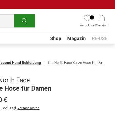
Suchen
Wunschliste
Warenkorb
Submenu
Shop
Magazin
RE-USE
Second Hand Bekleidung
The North Face Kurze Hose für Damen
North Face
e Hose für Damen
0 €
 , evtl. zzgl.
Versandkosten