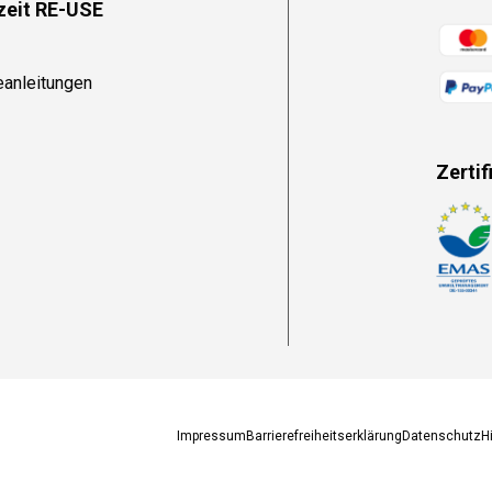
zeit RE-USE
Zahlun
eanleitungen
Zertif
Zahlun
Impressum
Barrierefreiheitserklärung
Datenschutz
H