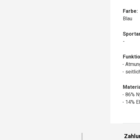
Farbe:
Blau
Sportar
-
Funktio
Atmun
seitli
Materia
86% N
14% El
Zahlu