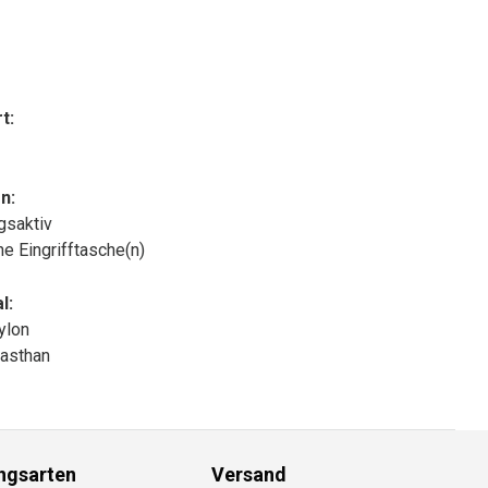
t:
n:
gsaktiv
che Eingrifftasche(n)
l:
ylon
asthan
ngsarten
Versand