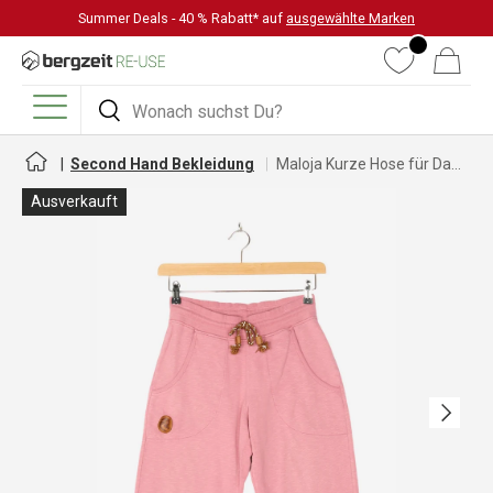
Summer Deals - 40 % Rabatt* auf
ausgewählte Marken
DIREKT ZUM INHALT
Wunschliste
Warenkorb
Suchen
Suchen
Menü
Second Hand Bekleidung
Maloja Kurze Hose für Damen
Ausverkauft
Nächste