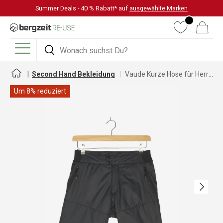
Summer Deals - 40 % Rabatt* auf
ausgewählte Marken
DIREKT ZUM INHALT
Wunschliste
Warenkorb
Suchen
Suchen
Menü
Second Hand Bekleidung
Vaude Kurze Hose für Herren
Um 8% reduziert
Nächste