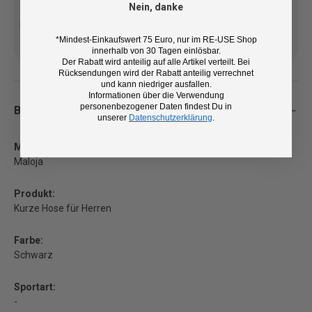
Nein, danke
Kostenlose Lieferung ab 100
14 Tage Rückgaberecht und
*Mindest-Einkaufswert 75 Euro, nur im RE-USE Shop
€ (DE/AT)
kostenlose Retoure
innerhalb von 30 Tagen einlösbar.
Der Rabatt wird anteilig auf alle Artikel verteilt. Bei
Rücksendungen wird der Rabatt anteilig verrechnet
und kann niedriger ausfallen.
Informationen über die Verwendung
personenbezogener Daten findest Du in
Beschreibung
unserer
Datenschutzerklärung
.
Marke:
Maloja
Produkt:
Kurze Hose für Herren
Farbe:
Schwarz
Sportart:
-