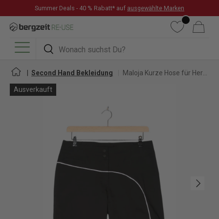
Summer Deals - 40 % Rabatt* auf
ausgewählte Marken
DIREKT ZUM INHALT
Wunschliste
Warenkorb
Suchen
Suchen
Menü
Second Hand Bekleidung
Maloja Kurze Hose für Herren
Ausverkauft
Nächste