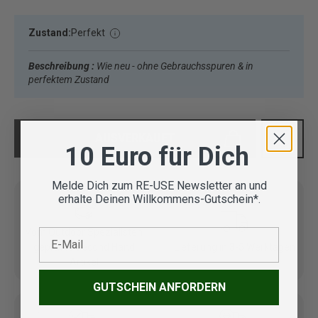
Zustand:
Perfekt
Beschreibung :
Wie neu - ohne Gebrauchsspuren & in
perfektem Zustand
AUSVERKAUFT
10 Euro für Dich
Melde Dich zum RE-USE Newsletter an und
erhalte Deinen Willkommens-Gutschein*.
E-Mail
Vom Outdoor Spezialisten
geprüfte Second Hand
Lieferung in 3-5 Werktagen
Artikel
GUTSCHEIN ANFORDERN