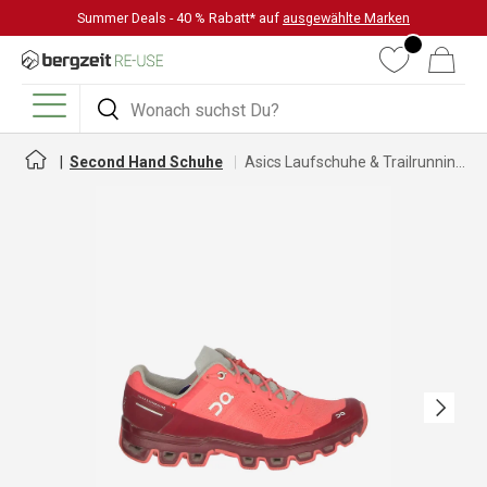
Summer Deals - 40 % Rabatt* auf
ausgewählte Marken
DIREKT ZUM INHALT
Wunschliste
Warenkorb
Suchen
Suchen
Menü
Second Hand Schuhe
Asics Laufschuhe & Trailrunningschuhe für Damen
Nächste