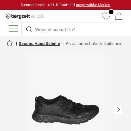
Summer Deals - 40 % Rabatt* auf
ausgewählte Marken
DIREKT ZUM INHALT
Wunschliste
Warenkorb
Suchen
Suchen
Menü
Second Hand Schuhe
Asics Laufschuhe & Trailrunningschuhe für Damen
Nächste