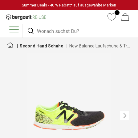
Summer Deals - 40 % Rabatt* auf
ausgewählte Marken
DIREKT ZUM INHALT
Wunschliste
Warenkorb
Suchen
Suchen
Menü
Second Hand Schuhe
New Balance Laufschuhe & Trailrunningschuhe für Damen
Nächste