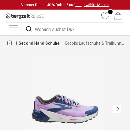
Summer Deals - 40 % Rabatt* auf
ausgewählte Marken
DIREKT ZUM INHALT
Wunschliste
Warenkorb
Suchen
Suchen
Menü
Second Hand Schuhe
Brooks Laufschuhe & Trailrunningschuhe für Damen
Nächste