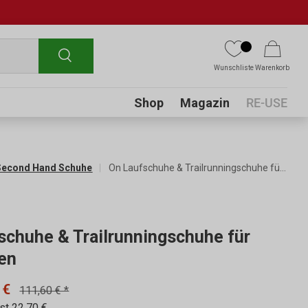
Suchen
Wunschliste
Warenkorb
Submenu
Shop
Magazin
RE-USE
Second Hand Schuhe
On Laufschuhe & Trailrunningschuhe für Damen
schuhe & Trailrunningschuhe für
en
 €
111,60 € *
st 22,70 €