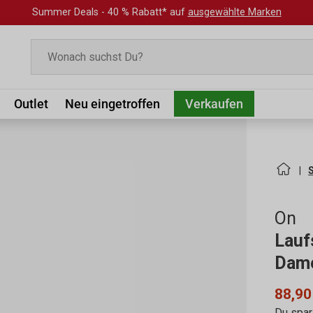
Summer Deals - 40 % Rabatt* auf
ausgewählte Marken
Suchen
Outlet
Neu eingetroffen
Verkaufen
On
Lauf
Dam
88,90
Du spar