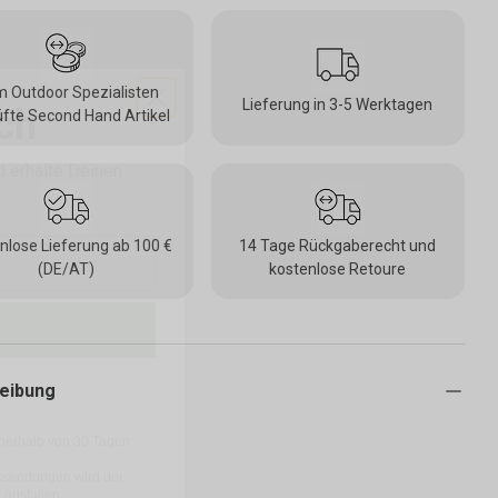
ich
 Outdoor Spezialisten
Lieferung in 3-5 Werktagen
fte Second Hand Artikel
 erhalte Deinen
nlose Lieferung ab 100 €
14 Tage Rückgaberecht und
(DE/AT)
kostenlose Retoure
eibung
nerhalb von 30 Tagen
Rücksendungen wird der
 ausfallen.
 Daten findest Du in