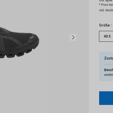
* Preis b
inkl. MwSt.
Größe :
Nächste
40.5
Zust
Besch
weite