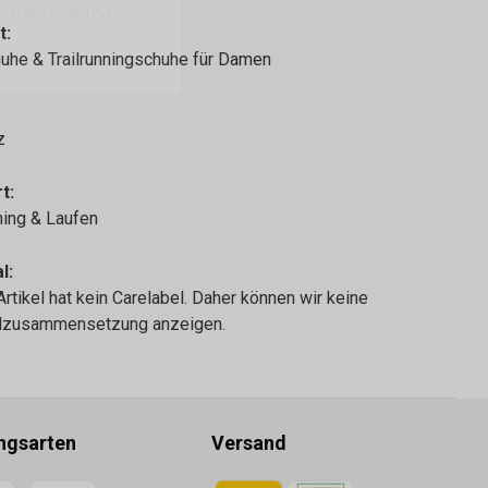
t:
uhe & Trailrunningschuhe für Damen
z
t:
nning & Laufen
l:
Artikel hat kein Carelabel. Daher können wir keine
alzusammensetzung anzeigen.
ngsarten
Versand
gsmethoden
Zahlungsmethoden