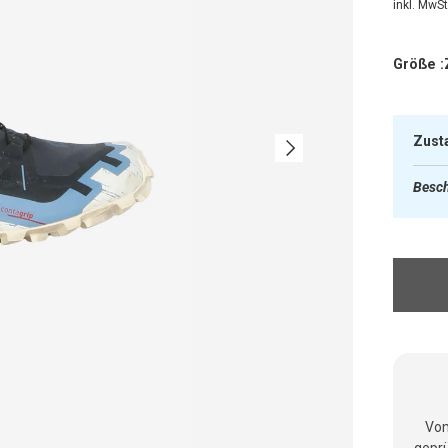
inkl. MwSt.
Größe :
Zust
Nächste
Besch
Vom