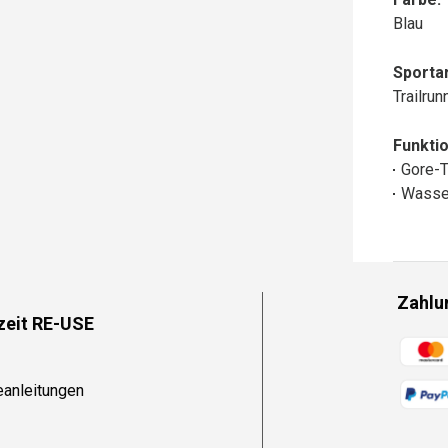
Blau
Sportar
Trailru
Funktio
Gore-
Wasse
Zahlu
zeit RE-USE
Zahlun
eanleitungen