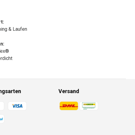
t:
nning & Laufen
n:
Tex®
rdicht
ngsarten
Versand
gsmethoden
Zahlungsmethoden