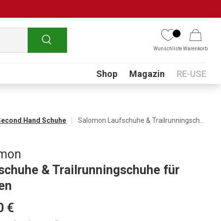
Suchen
Wunschliste
Warenkorb
Submenu
Shop
Magazin
RE-USE
Second Hand Schuhe
Salomon Laufschuhe & Trailrunningschuhe für Damen
omon
schuhe & Trailrunningschuhe für
en
0 €