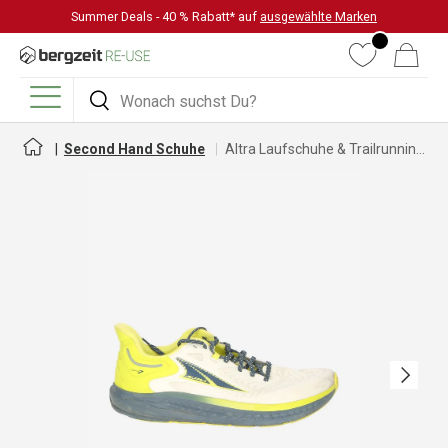
Summer Deals - 40 % Rabatt* auf
ausgewählte Marken
DIREKT ZUM INHALT
Wunschliste
Warenkorb
Suchen
Suchen
Menü
Second Hand Schuhe
Altra Laufschuhe & Trailrunningschuhe für Herren
Nächste