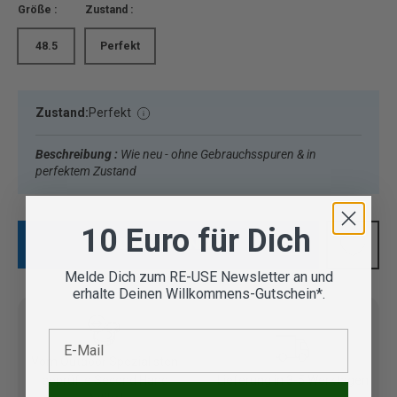
Größe :
Zustand :
48.5
Perfekt
Zustand:
Perfekt
Beschreibung :
Wie neu - ohne Gebrauchsspuren & in
perfektem Zustand
10 Euro für Dich
IN DEN WARENKORB
Melde Dich zum RE-USE Newsletter an und
erhalte Deinen Willkommens-Gutschein*.
E-Mail
Vom Outdoor Spezialisten
geprüfte Second Hand
Lieferung in 3-5 Werktagen