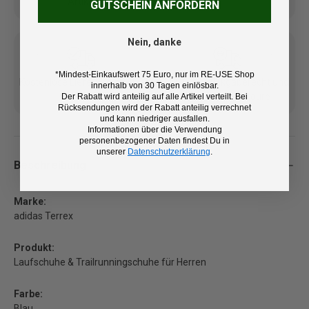
Artikel
GUTSCHEIN ANFORDERN
Nein, danke
*Mindest-Einkaufswert 75 Euro, nur im RE-USE Shop
Kostenlose Lieferung ab 100
14 Tage Rückgaberecht und
innerhalb von 30 Tagen einlösbar.
€ (DE/AT)
kostenlose Retoure
Der Rabatt wird anteilig auf alle Artikel verteilt. Bei
Rücksendungen wird der Rabatt anteilig verrechnet
und kann niedriger ausfallen.
Informationen über die Verwendung
personenbezogener Daten findest Du in
unserer
Datenschutzerklärung
.
Beschreibung
Marke:
adidas Terrex
Produkt:
Laufschuhe & Trailrunningschuhe für Herren
Farbe:
Blau