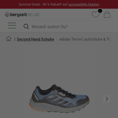
Summer Deals - 40 % Rabatt* auf
ausgewählte Marken
DIREKT ZUM INHALT
Wunschliste
Warenkorb
Suchen
Suchen
Menü
Second Hand Schuhe
adidas Terrex Laufschuhe & Trailrunningschuhe für Herren
Nächste