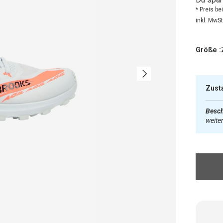
* Preis b
inkl. MwSt.
Größe :
Nächste
Zust
Besch
weite