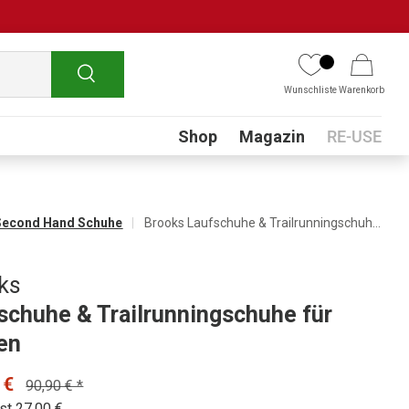
Suchen
Wunschliste
Warenkorb
Submenu
Shop
Magazin
RE-USE
Second Hand Schuhe
Brooks Laufschuhe & Trailrunningschuhe für Herren
ks
schuhe & Trailrunningschuhe für
en
 €
90,90 € *
st 27,00 €