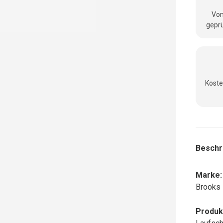
Vom
geprü
Koste
nsicht laden
Beschr
Marke:
Brooks
Produk