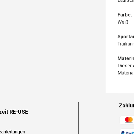
Laufsch
Farbe:
Weiß
Sportar
Trailru
Materia
Dieser 
Materi
Zahlu
zeit RE-USE
Zahlun
eanleitungen