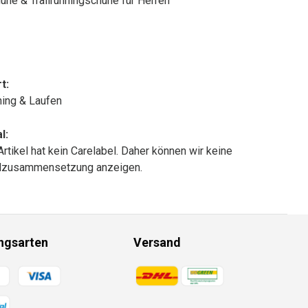
uhe & Trailrunningschuhe für Herren
t:
nning & Laufen
l:
Artikel hat kein Carelabel. Daher können wir keine
alzusammensetzung anzeigen.
ngsarten
Versand
gsmethoden
Zahlungsmethoden