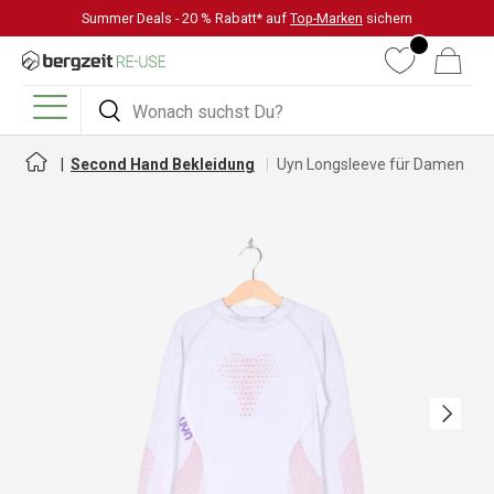
Summer Deals - 20 % Rabatt* auf
Top-Marken
sichern
DIREKT ZUM INHALT
Wunschliste
Warenkorb
Suchen
Suchen
Menü
Second Hand Bekleidung
Uyn Longsleeve für Damen
Nächste