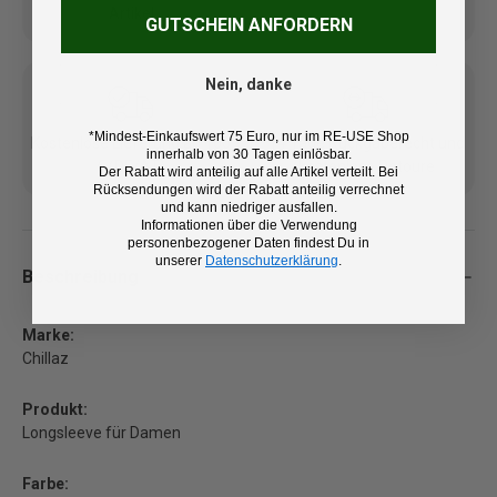
Artikel
GUTSCHEIN ANFORDERN
Nein, danke
*Mindest-Einkaufswert 75 Euro, nur im RE-USE Shop
Kostenlose Lieferung ab 100
14 Tage Rückgaberecht und
innerhalb von 30 Tagen einlösbar.
€ (DE/AT)
kostenlose Retoure
Der Rabatt wird anteilig auf alle Artikel verteilt. Bei
Rücksendungen wird der Rabatt anteilig verrechnet
und kann niedriger ausfallen.
Informationen über die Verwendung
personenbezogener Daten findest Du in
unserer
Datenschutzerklärung
.
Beschreibung
Marke:
Chillaz
Produkt:
Longsleeve für Damen
Farbe: