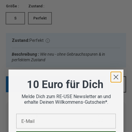
Größe :
Zustand :
S
Perfekt
Zustand:
Perfekt
Beschreibung :
Wie neu - ohne Gebrauchsspuren & in
perfektem Zustand
10 Euro für Dich
IN DEN WARENKORB
Melde Dich zum RE-USE Newsletter an und
erhalte Deinen Willkommens-Gutschein*.
E-Mail
Vom Outdoor Spezialisten
geprüfte Second Hand
Lieferung in 3-5 Werktagen