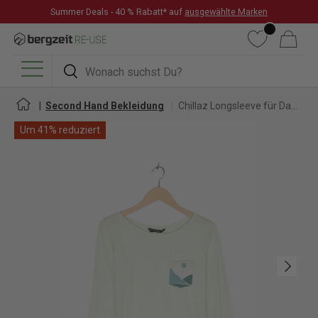
Summer Deals - 40 % Rabatt* auf
ausgewählte Marken
DIREKT ZUM INHALT
Wunschliste
Warenkorb
Suchen
Suchen
Menü
Second Hand Bekleidung
Chillaz Longsleeve für Damen
Um 41% reduziert
Nächste