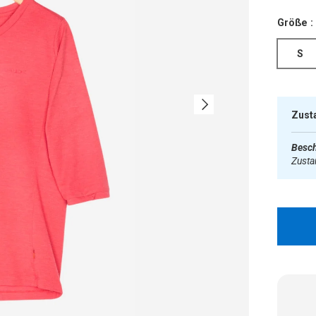
Größe :
S
Nächste
Zust
Besch
Zust