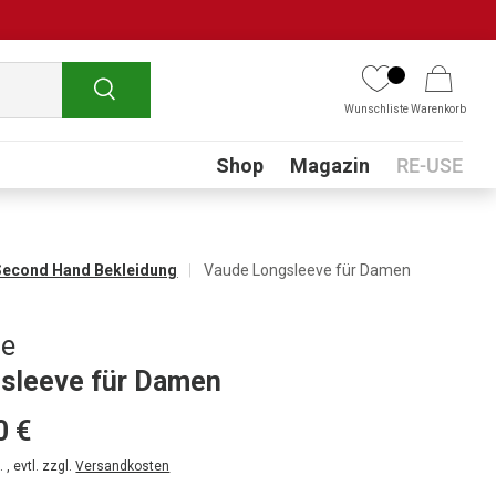
Suchen
Wunschliste
Warenkorb
Submenu
Shop
Magazin
RE-USE
Second Hand Bekleidung
Vaude Longsleeve für Damen
de
sleeve für Damen
0 €
 , evtl. zzgl.
Versandkosten