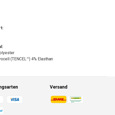
t:
l:
olyester
ocell (TENCEL™) 4% Elasthan
ngsarten
Versand
gsmethoden
Zahlungsmethoden