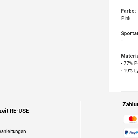
Farbe:
Pink
Sportar
-
Materia
77% P
19% Ly
Zahlu
zeit RE-USE
Zahlun
eanleitungen