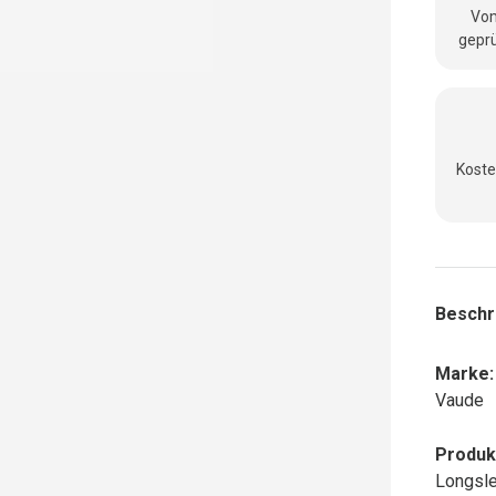
Vom
geprü
Koste
Beschr
Marke:
Vaude
Produk
Longsl