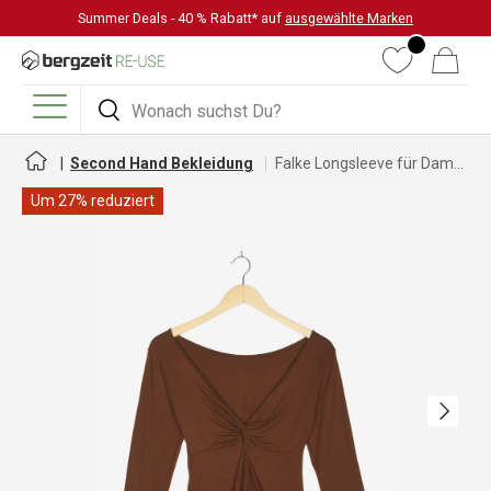
Summer Deals - 40 % Rabatt* auf
ausgewählte Marken
DIREKT ZUM INHALT
Wunschliste
Warenkorb
Suchen
Suchen
Menü
Second Hand Bekleidung
Falke Longsleeve für Damen
Um 27% reduziert
Nächste