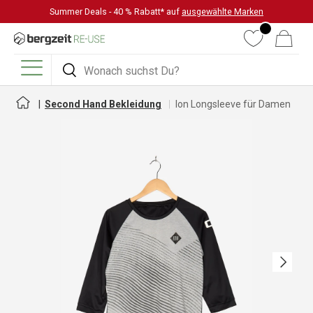
Summer Deals - 40 % Rabatt* auf
ausgewählte Marken
DIREKT ZUM INHALT
Wunschliste
Warenkorb
Suchen
Suchen
Menü
Second Hand Bekleidung
Ion Longsleeve für Damen
Nächste