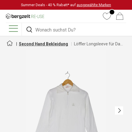
Summer Deals - 40 % Rabatt* auf
ausgewählte Marken
DIREKT ZUM INHALT
Wunschliste
Warenkorb
Suchen
Suchen
Menü
Second Hand Bekleidung
Löffler Longsleeve für Damen
Nächste