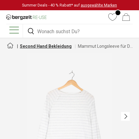
Summer Deals - 40 % Rabatt* auf
ausgewählte Marken
DIREKT ZUM INHALT
Wunschliste
Warenkorb
Suchen
Suchen
Menü
Second Hand Bekleidung
Mammut Longsleeve für Damen
Nächste