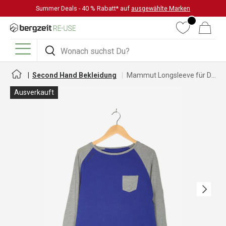
Summer Deals - 40 % Rabatt* auf
ausgewählte Marken
DIREKT ZUM INHALT
Wunschliste
Warenkorb
Suchen
Suchen
Menü
Second Hand Bekleidung
Mammut Longsleeve für Damen
Ausverkauft
Nächste