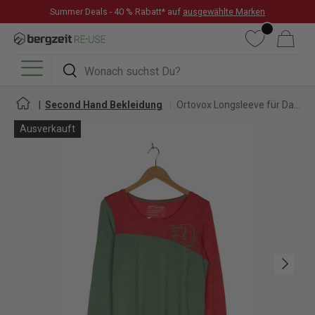
Summer Deals - 40 % Rabatt* auf
ausgewählte Marken
DIREKT ZUM INHALT
Wunschliste
Warenkorb
Suchen
Suchen
Menü
Second Hand Bekleidung
Ortovox Longsleeve für Damen
Ausverkauft
Nächste