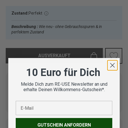
Zustand:
Perfekt
Beschreibung :
Wie neu - ohne Gebrauchsspuren & in
perfektem Zustand
AUSVERKAUFT
10 Euro für Dich
Melde Dich zum RE-USE Newsletter an und
erhalte Deinen Willkommens-Gutschein*.
Vom Outdoor Spezialisten
geprüfte Second Hand
Lieferung in 3-5 Werktagen
E-Mail
Artikel
GUTSCHEIN ANFORDERN