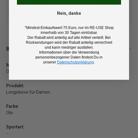
Kostenlose Lieferung ab 100
14 Tage Rückgaberecht und
Nein, danke
€ (DE/AT)
kostenlose Retoure
*Mindest-Einkaufswert 75 Euro, nur im RE-USE Shop
innerhalb von 30 Tagen einlösbar.
Der Rabatt wird anteilig auf alle Artikel verteilt. Bei
Rücksendungen wird der Rabatt anteilig verrechnet
und kann niedriger ausfallen.
Beschreibung
Informationen über die Verwendung
personenbezogener Daten findest Du in
unserer
Datenschutzerklärung
.
Marke:
Ortovox
Produkt:
Longsleeve für Damen
Farbe:
Oliv
Sportart:
-