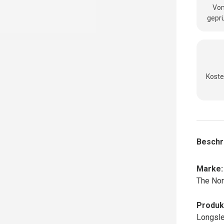
Vom
geprü
Koste
Beschr
Marke:
The Nor
Produk
Longsl