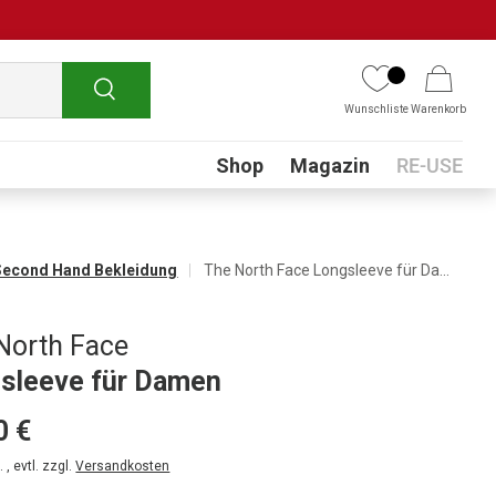
Suchen
Wunschliste
Warenkorb
Submenu
Shop
Magazin
RE-USE
Second Hand Bekleidung
The North Face Longsleeve für Damen
North Face
sleeve für Damen
0 €
 , evtl. zzgl.
Versandkosten