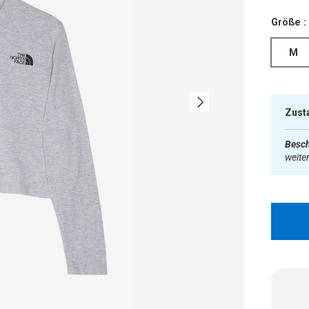
Größe :
M
Nächste
Zust
Besch
weite