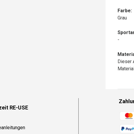
Farbe:
Grau
Sportar
-
Materia
Dieser 
Materi
Zahlu
zeit RE-USE
Zahlun
eanleitungen