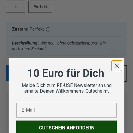
L
Perfekt
Zustand:
Perfekt
Beschreibung :
Wie neu - ohne Gebrauchsspuren & in
perfektem Zustand
10 Euro für Dich
IN DEN WARENKORB
Melde Dich zum RE-USE Newsletter an und
erhalte Deinen Willkommens-Gutschein*.
E-Mail
Vom Outdoor Spezialisten
geprüfte Second Hand
Lieferung in 3-5 Werktagen
Artikel
GUTSCHEIN ANFORDERN