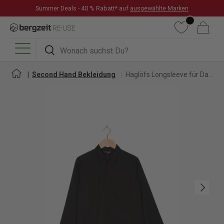
Summer Deals - 40 % Rabatt* auf
ausgewählte Marken
DIREKT ZUM INHALT
Wunschliste
Warenkorb
Suchen
Suchen
Menü
Second Hand Bekleidung
Haglöfs Longsleeve für Damen
Nächste