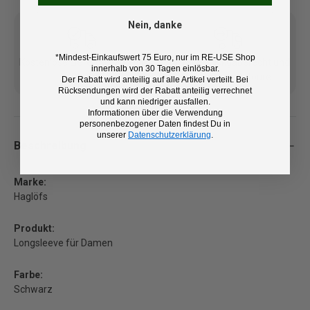
Nein, danke
*Mindest-Einkaufswert 75 Euro, nur im RE-USE Shop
Kostenlose Lieferung ab 100
14 Tage Rückgaberecht und
innerhalb von 30 Tagen einlösbar.
€ (DE/AT)
kostenlose Retoure
Der Rabatt wird anteilig auf alle Artikel verteilt. Bei
Rücksendungen wird der Rabatt anteilig verrechnet
und kann niedriger ausfallen.
Informationen über die Verwendung
personenbezogener Daten findest Du in
unserer
Datenschutzerklärung
.
Beschreibung
Marke:
Haglöfs
Produkt:
Longsleeve für Damen
Farbe:
Schwarz